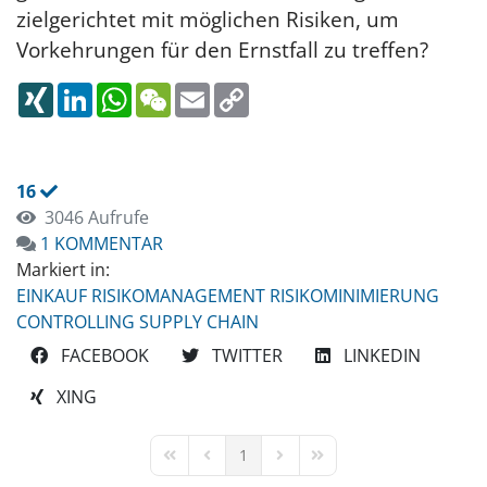
zielgerichtet mit möglichen Risiken, um
Vorkehrungen für den Ernstfall zu treffen?
XING
LINKEDIN
WHATSAPP
WECHAT
EMAIL
COPY
LINK
16
3046 Aufrufe
1 KOMMENTAR
Markiert in:
EINKAUF
RISIKOMANAGEMENT
RISIKOMINIMIERUNG
CONTROLLING
SUPPLY CHAIN
FACEBOOK
TWITTER
LINKEDIN
XING
1
FIRST PAGE
PREVIOUS PAGE
NEXT PAGE
LAST PAGE