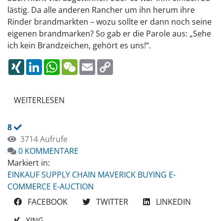
lästig. Da alle anderen Rancher um ihn herum ihre
Rinder brandmarkten – wozu sollte er dann noch seine
eigenen brandmarken? So gab er die Parole aus: „Sehe
ich kein Brandzeichen, gehört es uns!“.
XING
LINKEDIN
WHATSAPP
WECHAT
EMAIL
COPY
LINK
WEITERLESEN
8
3714 Aufrufe
0 KOMMENTARE
Markiert in:
EINKAUF
SUPPLY CHAIN
MAVERICK BUYING
E-
COMMERCE
E-AUCTION
FACEBOOK
TWITTER
LINKEDIN
XING