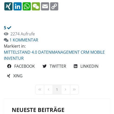
XING
LINKEDIN
WHATSAPP
WECHAT
EMAIL
COPY
LINK
5
2274 Aufrufe
1 KOMMENTAR
Markiert in:
MITTELSTAND 4.0
DATENMANAGEMENT
CRM
MOBILE
INVENTUR
FACEBOOK
TWITTER
LINKEDIN
XING
1
FIRST PAGE
PREVIOUS PAGE
NEXT PAGE
LAST PAGE
NEUESTE BEITRÄGE