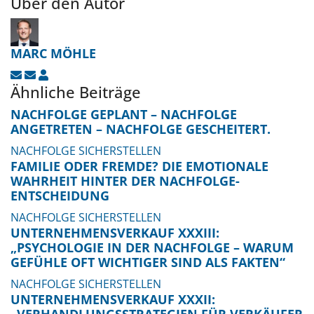
Über den Autor
MARC MÖHLE
UPDATES ABONNIEREN
ABO VON UPDATES DIESES AUTORS BEENDEN
MARC MÖHLE
Ähnliche Beiträge
NACHFOLGE GEPLANT – NACHFOLGE
ANGETRETEN – NACHFOLGE GESCHEITERT.
NACHFOLGE SICHERSTELLEN
FAMILIE ODER FREMDE? DIE EMOTIONALE
WAHRHEIT HINTER DER NACHFOLGE-
ENTSCHEIDUNG
NACHFOLGE SICHERSTELLEN
UNTERNEHMENSVERKAUF XXXIII:
„PSYCHOLOGIE IN DER NACHFOLGE – WARUM
GEFÜHLE OFT WICHTIGER SIND ALS FAKTEN“
NACHFOLGE SICHERSTELLEN
UNTERNEHMENSVERKAUF XXXII:
„VERHANDLUNGSSTRATEGIEN FÜR VERKÄUFER