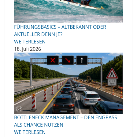
FÜHRUNGSBASICS – ALTBEKANNT ODER
AKTUELLER DENN JE?
WEITERLESEN
18. Juli 2026
BOTTLENECK MANAGEMENT – DEN ENGPASS
ALS CHANCE NUTZEN
WEITERLESEN