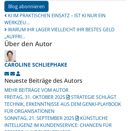
Blog abonnieren
KI IM PRAKTISCHEN EINSATZ – IST KI NUR EIN
WERKZEU...
WARUM IHR LAGER VIELLEICHT IHR BESTES GELD
„AUFFRI...
Über den Autor
CAROLINE SCHLIEPHAKE
UPDATES ABONNIEREN
ABO VON UPDATES DIESES AUTORS BEENDEN
CAROLINE SCHLIEPHAKE
Neueste Beiträge des Autors
MEHR BEITRÄGE VOM AUTOR
FREITAG, 31. OKTOBER 2025
STRATEGIE SCHLÄGT
TECHNIK, ERKENNTNISSE AUS DEM GENKI-PLAYBOOK
FÜR ORGANISATIONEN
SONNTAG, 21. SEPTEMBER 2025
KÜNSTLICHE
INTELLIGENZ IM KUNDENSERVICE: CHANCEN FÜR