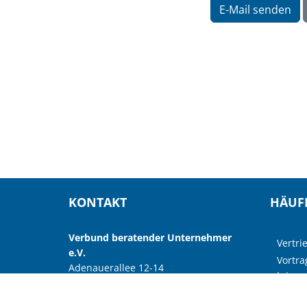
KONTAKT
HÄUF
Verbund beratender Unternehmer
Vertri
e.V.
Vortra
Adenauerallee 12-14
Intern
53113 Bonn
Förder
Telefon: +49 228 966985-19
Strate