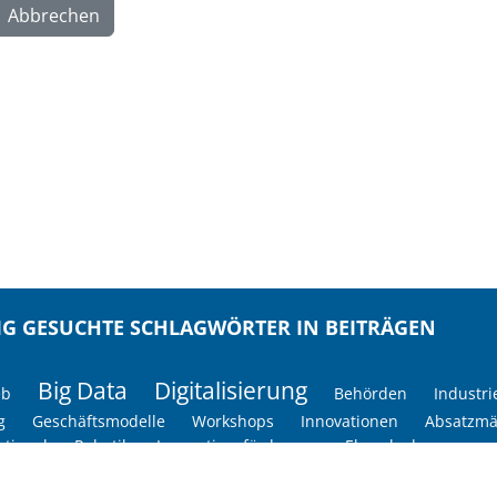
IG GESUCHTE SCHLAGWÖRTER IN BEITRÄGEN
Big Data
Digitalisierung
eb
Behörden
Industri
g
Geschäftsmodelle
Workshops
Innovationen
Absatzmä
ational
Robotik
Innovationsförderung
Ehrenkodex
mittel
Produktion
IT
Mittelstand
Förderprogramme
gie
Automatisierung
Markt
Internationalisierung