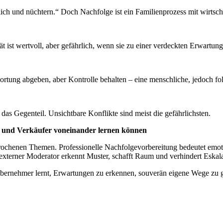
h und nüchtern.“ Doch Nachfolge ist ein Familienprozess mit wirtschaf
tät ist wertvoll, aber gefährlich, wenn sie zu einer verdeckten Erwartung
wortung abgeben, aber Kontrolle behalten – eine menschliche, jedoch fo
t das Gegenteil. Unsichtbare Konflikte sind meist die gefährlichsten.
r und Verkäufer voneinander lernen können
sprochenen Themen. Professionelle Nachfolgevorbereitung bedeutet emo
externer Moderator erkennt Muster, schafft Raum und verhindert Eskala
Übernehmer lernt, Erwartungen zu erkennen, souverän eigene Wege zu ge